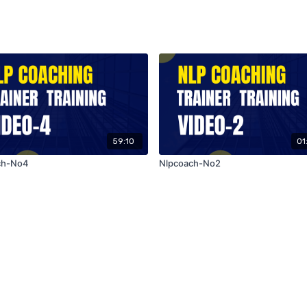
59:10
01
ch-No4
Nlpcoach-No2