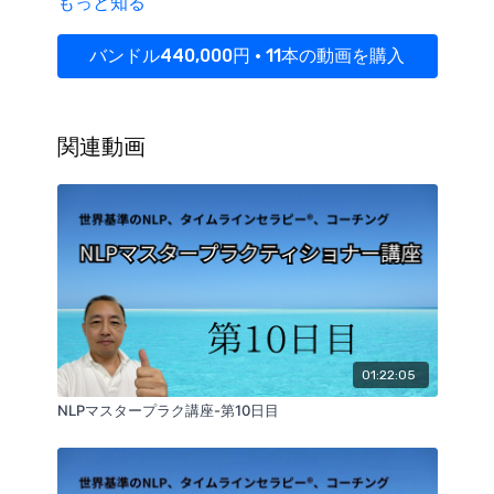
もっと知る
により保護されており、無断での複製・転載・共有
（SNS投稿・第三者への転送など）は固く禁じられて
います。違反が確認された場合、
著作権侵害として法
バンドル440,000円 • 11本の動画を購入
的措置の対象となる可能性があります
。ご自身の学習
目的の範囲でご利用ください。
関連動画
01:22:05
NLPマスタープラク講座-第10日目