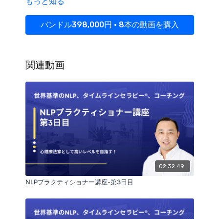
もっと知る
り、無断での複製・転載・共有（SNS投稿・第三者へ
の転送など）は固く禁じられています。違反が確認さ
れた場合、
著作権侵害として法的措置の対象となる可
バンドル398,000円 • 8本の動画を購入
能性があります
。ご自身の学習目的の範囲でご利用く
ださい。
関連動画
02:32:49
NLPプラクティショナー講座-第3日目