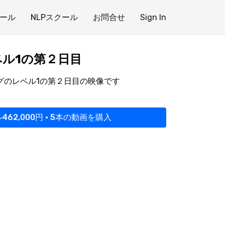
ール
NLPスクール
お問合せ
Sign In
゙ル1の第２日目
のレベル1の第２日目の映像です
462,000円 • 5本の動画を購入